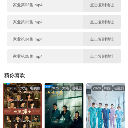
第22集
第23集
第24集
家业第02集.mp4
点击复制地址
第25集
第26集
第27集
家业第03集.mp4
点击复制地址
第28集
第29集
第30集
家业第04集.mp4
点击复制地址
第31集
第32集
第33集
家业第05集.mp4
点击复制地址
第34集
第35集
第36集
家业第06集.mp4
点击复制地址
猜你喜欢
第37集
第38集
第39集
2026
大陆
电视剧
2025
大陆
电视剧
2020
韩国
电视剧
家业第07集.mp4
点击复制地址
第40集
第41集
第42集
家业第08集.mp4
点击复制地址
家业第09集.mp4
点击复制地址