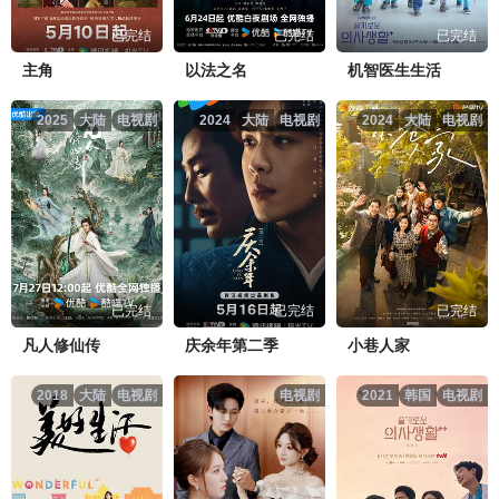
已完结
已完结
已完结
家业第10集.mp4
点击复制地址
主角
以法之名
机智医生生活
2025
大陆
电视剧
2024
大陆
电视剧
2024
大陆
电视剧
家业第11集.mp4
点击复制地址
家业第12集.mp4
点击复制地址
家业第13集.mp4
点击复制地址
已完结
已完结
已完结
家业第14集.mp4
点击复制地址
凡人修仙传
庆余年第二季
小巷人家
家业第15集.mp4
点击复制地址
2018
大陆
电视剧
电视剧
2021
韩国
电视剧
家业第16集.mp4
点击复制地址