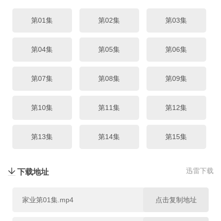
第19集
第20集
第21集
第01集
第02集
第03集
第22集
第23集
第24集
第04集
第05集
第06集
第25集
第26集
第27集
第07集
第08集
第09集
第28集
第29集
第30集
第10集
第11集
第12集
第31集
第32集
第33集
第13集
第14集
第15集
第34集
第35集
第36集
第16集
第17集
第18集
迅雷下载
下载地址
第37集
第38集
第39集
第19集
第20集
第21集
家业第01集.mp4
点击复制地址
第40集
第41集
第42集