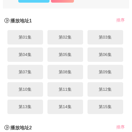
排序
播放地址1
第01集
第02集
第03集
第04集
第05集
第06集
第07集
第08集
第09集
第10集
第11集
第12集
第13集
第14集
第15集
第16集
第17集
第18集
排序
播放地址2