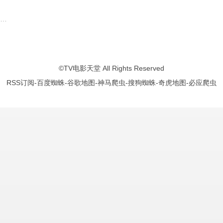
轩
郑天玮
张翔
娜一
郭霄珍
陈震
黄月美
施予斐
蓝天野
李圣佳
穆宁
梁咏妮
刘珂君
李熹子
廖语辰
严丰
陈柏
©
TV电影天堂
All Rights Reserved
RSS订阅
-
百度蜘蛛
-
谷歌地图
-
神马爬虫
-
搜狗蜘蛛
-
奇虎地图
-
必应爬虫