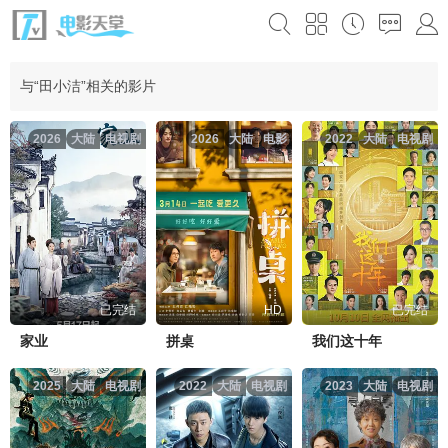
与“田小洁”相关的影片
2026
大陆
电视剧
2026
大陆
电影
2022
大陆
电视剧
已完结
HD
已完结
家业
拼桌
我们这十年
2025
大陆
电视剧
2022
大陆
电视剧
2023
大陆
电视剧