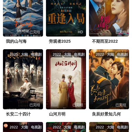
已完结
HD
已完结
我的山与海
旁观者2025
不期而至2022
2025
大陆
电视剧
2022
大陆
电视剧
2022
大陆
电视剧
已完结
已完结
已完结
长安二十四计
山河月明
良辰好景知几何
2022
大陆
电视剧
2022
大陆
电视剧
2022
大陆
电视剧