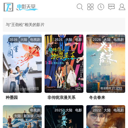
与“王劲松”相关的影片
2026
大陆
电视剧
2026
大陆
电影
2026
大陆
电视剧
已完结
HD
已完结
种墨园
非传统浪漫关系
冬去春来
电视剧
2025
大陆
电影
2022
大陆
电视剧
大陆 / 新加坡 / 马来西亚
2026