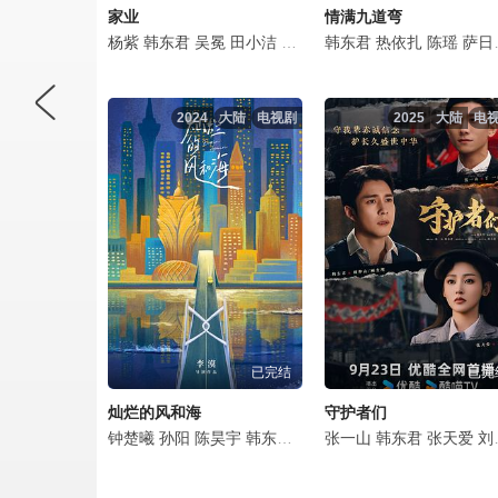
家业
情满九道弯
杨紫
韩东君
吴冕
田小洁
徐百慧
韩东君
王梓豪
热依扎
谢心
李泓良
陈瑶
萨日娜
杨
2024
大陆
电视剧
2025
大陆
电
已完结
已完
灿烂的风和海
守护者们
钟楚曦
孙阳
陈昊宇
韩东君
耿乐
张一山
倪虹洁
韩东君
李施嬅
张天爱
诺亚
李
刘欢