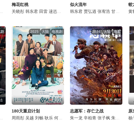
梅花红桃
似火流年
蛟
斯
富大龙
种丹妮
关晓彤
曹磊
毕彦君
李洪涛
韩东君
罗京民
黄曼
田雷
鲍晓
张喜前
逯恣祯
李宝安
蒋毅
韩东君
王秀竹
朱辉
贾弘逍
刘涛
刘海宽
刘凯
张宥浩
谭凯
红花
张萌
甘昀宸
周知
赵奕欢
李春
马藜
黄
视剧
2025
大陆
电视剧
2024
大陆
电影
结
已完结
HD
180天重启计划
志愿军：存亡之战
原
治廷
鲍大志
孙伊涵
周雨彤
焦刚
高瀚宇
吴越
田昊
郑希怡
刘畅
王建国
耿乐
代云帆
汪汐潮
何洛洛
佟晨洁
朱刚日尧
陈明昊
朱一龙
姚有虞
朱茵
范诗然
辛柏青
王心妤
韩东君
王姿允
张子枫
方中信
沈梦辰
贺镪
朱亚文
李若彤
李艾
关畅
陈飞
邬
杨
马