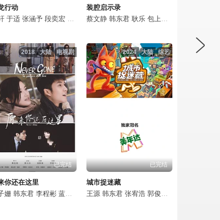
龙行动
装腔启示录
嫒
轩
赵华为
刘洋
王婉娟
于适
张耀宇
张涵予
王玉宁
吴晓亮
段奕宏
李煜
谢园
舒燕
王俊凯
刘佩琦
付嘉
蔡文静
杜江
王文绮
杜志国
李晨
韩东君
洪洋
王彦霖
杜旭东
耿乐
张渟渟
蒋璐霞
姚橹
包上恩
许之糯
梁天
韩东君
代云帆
王姬
李田野
李九霄
龚蓓苾
李媛
陈伟
蒋
高
2018
大陆
电视剧
2024
大陆
综艺
已完结
已完结
来你还在这里
城市捉迷藏
宇
立朋
子姗
跃
汤镇业
黄蓉
王砚辉
韩陌
韩东君
曲哲明
赵子琪
肖央
李程彬
张可盈
吴京
蓝盈莹
张宥浩
苏青
欧豪
王源
檀健次
韩东君
韩东君
李兰迪
郭晓东
张宥浩
胡先煦
李卓阳
郭俊辰
高圣远
任重
吴宣仪
李乃文
温心
万妮达
李庚
聂远