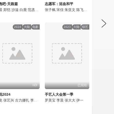
跑吧·天路篇
志愿军：浴血和平
晨
天辰
郑恺
谷嘉诚
沙溢
李健
白鹿
高戈
范丞丞
夏子轩
宋雨琦
张子枫
曹靖时
张真源
宋佳
郭子凡
李昀锐
朱亚文
释小龙
敖瑞鹏
陈飞宇
李岷城
翟子路
彭昱畅
吴樾
王楚然
肖央
赵达
王
徐
谭
2024
大陆
电影
2023
大陆
综艺
HD
已完结
说2024
手艺人大会第一季
曼
荣
龙
杜江
施诗
张睿
张艺兴
李晨
沈保平
黑子
王彦霖
古力娜扎
言杰
孙佳奇
蒋璐霞
赵子琪
李治廷
赵雍
韩东君
郭军
李晨
罗美宝
沈保平
李九霄
彭小苒
李晨
刘昱晗
高戈
窦骁
张大大
孙毅
聂子皓
郑业成
于震
伊一
张维娜
马元
袁文康
吕良伟
白澍
叶禾
黄毅
金巧巧
翟宇
李