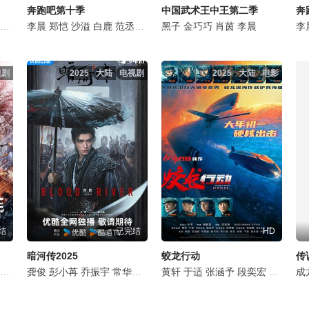
奔跑吧第十季
中国武术王中王第二季
奔
兵
滕哲
林永健
李晨
冯雪雅
郑恺
印小天
汤心一
沙溢
张俪
白鹿
袁文康
范丞丞
许魏洲
张真源
黑子
李九霄
孟子义
金巧巧
蓝盈莹
李昀锐
肖茵
曹炳琨
李晨
王雨甜
李
王
视剧
2025
大陆
电视剧
2025
大陆
电影
结
已完结
HD
暗河传2025
蛟龙行动
传
王绘春
于震
张庭
龚俊
郑伟
张钧甯
彭小苒
于滨
陈思斯
薛奇
乔振宇
鞠江
李李仁
常华森
李晨
李晨
杨雨潼
颖儿
黄轩
俞灏明
陈奕丞
孔雪儿
于适
康福震
张涵予
章时安
王文杰
段奕宏
耿乐
任山
张铎
王俊凯
涂黎
侯长
成