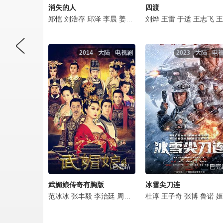
消失的人
四渡
郑恺
刘浩存
邱泽
李晨
姜妍
黄小蕾
刘烨
李梦
王雷
张琪
于适
毕雯珺
王志飞
冯
王耀庆
2014
大陆
电视剧
2023
大陆
电
已完结
已完
武媚娘传奇有胸版
冰雪尖刀连
范冰冰
张丰毅
李治廷
周海媚
张馨予
杜淳
王子奇
张彤
张定涵
张博
鲁诺
李解
姬他