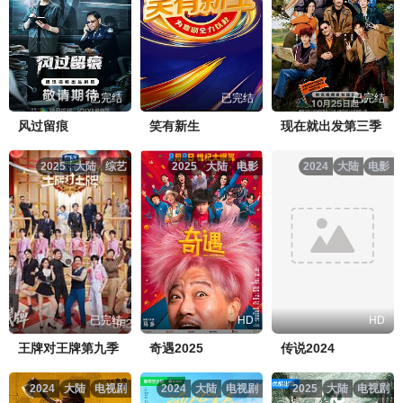
已完结
已完结
已完结
风过留痕
笑有新生
现在就出发第三季
2025
大陆
综艺
2025
大陆
电影
2024
大陆
电影
已完结
HD
HD
王牌对王牌第九季
奇遇2025
传说2024
2024
大陆
电视剧
2024
大陆
电视剧
2025
大陆
电视剧