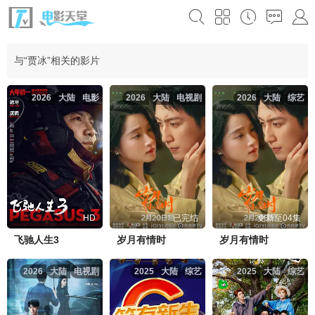
与“贾冰”相关的影片
2026
大陆
电影
2026
大陆
电视剧
2026
大陆
综艺
HD
已完结
更新至04集
飞驰人生3
岁月有情时
岁月有情时
2026
大陆
电视剧
2025
大陆
综艺
2025
大陆
综艺