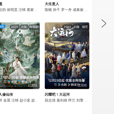
遥
大生意人
鹏
松韵
白百何
曹靖时
夏浩然
侯明昊
苗侨伟
郭子凡
李书漫
汪铎
张继聪
释小龙
郭玮洁
黄家婧
朱鉴然
李岷城
吴悠悠
张小婉
吴樾
吴樾
陈晓
郭耘奇
洪天明
赵达
孙千
谭凯
罗一舟
李菁
高战
熊梓淇
崔绍涵
邓一君
成泰燊
李文玲
谢泽成
廖启智
黄志忠
李晨
叶浏
欧瑞伟
李纯
梁大维
金士杰
朱亚
陈国
2025
大陆
电视剧
2024
大陆
综艺
已完结
已完结
人修仙传
闪耀吧！大运河
怡
心志
洋
姜妍
蒋毅
金晨
刘冠麟
曾黎
汪铎
张子健
胡可
赵小棠
倪大红
杨昆
赵晴
斓曦
李乃文
金佳悦
宗峰岩
段志强
任正斌
荣梓希
张磊
葛剑雄
张瑞涵
王成思
张婉儿
呼兰
唐旭
汤晶媚
胡宇轩
刘擎
杨昆
刘旸
郑湫泓
张翔
王劲松
刘宇
娜一
汤梦佳
房子斌
马家辉
陈震
甘