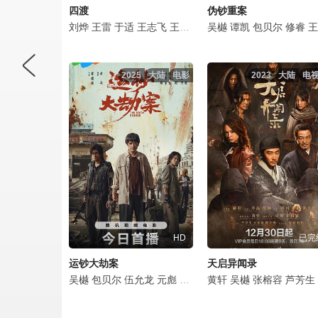
四渡
伪钞重案
刘烨
王雷
于适
王志飞
王耀庆
林永健
吴樾
谭凯
印小天
包贝尔
张俪
修睿
袁文
王李丹鈮
2025
大陆
电影
2023
大陆
电
HD
已完
运钞大劫案
天启异闻录
吴樾
包贝尔
伍允龙
元彪
安志杰
黄轩
吴樾
张榕容
芦芳生