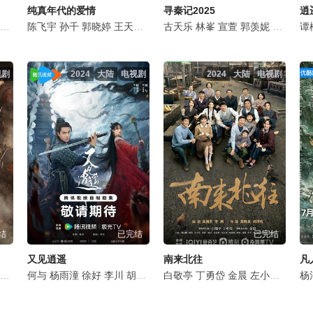
纯真年代的爱情
寻秦记2025
逍
康
许魏洲
陈飞宇
梁颂晴
李九霄
孙千
雷牧
蓝盈莹
郭晓婷
好奇
曹炳琨
沐岚
王天辰
王蕴凡
王雨甜
刘敏涛
郭桐溪
古天乐
王天辰
吴樾
林峯
谷嘉诚
郝文婷
宣萱
李健
侯长荣
郭羡妮
高戈
孔琳
滕丽名
夏子轩
石云
谭
视剧
2024
大陆
电视剧
2024
大陆
电视剧
结
已完结
已完结
又见逍遥
南来北往
凡
王圣迪
何与
蒋奇明
杨雨潼
从瑞麟
徐好
刘亭作
李川
胡意旋
淳于珊珊
叶盛佳
白敬亭
周小川
王劲松
丁勇岱
杭程宇
吴樾
金晨
桑茗胜
丁笑滢
左小青
刘恩佳
田雨
刘钧
程
邱
杨