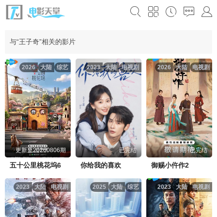
与“王子奇”相关的影片
2026
大陆
综艺
2023
大陆
电视剧
2026
大陆
电视剧
更新至20260806期
已完结
已完结
五十公里桃花坞6
你给我的喜欢
御赐小仵作2
2023
大陆
电视剧
2025
大陆
综艺
2023
大陆
电视剧