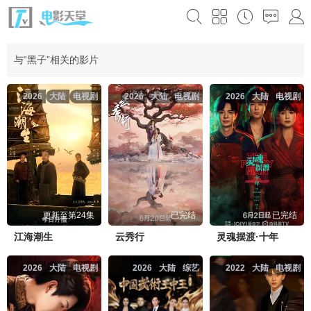
与“黑子”相关的影片
2026
大陆
电视剧
2026
大陆
电视剧
2026
大陆
电视剧
更新至第24集
已完结
已完结
江海潮生
云秀行
灵魂摆渡·十年
2026
大陆
电视剧
2026
大陆
综艺
2022
大陆
电视剧