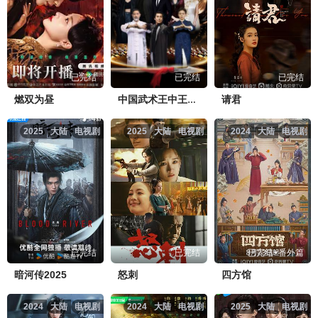
已完结
已完结
已完结
燃双为昼
请君
中国武术王中王第二季
2025
大陆
电视剧
2025
大陆
电视剧
2024
大陆
电视剧
已完结
已完结
已完结+番外篇
暗河传2025
怒刺
四方馆
2024
大陆
电视剧
2024
大陆
电视剧
2025
大陆
电视剧