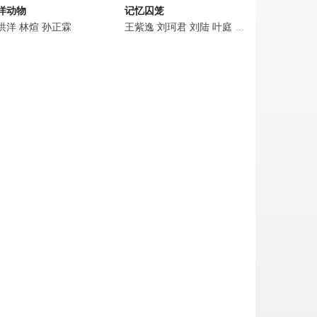
洋动物
记忆囚笼
静
洪洋
朱辉
秦汉
林煊
刘涛
赵峥
孙正霖
刘凯
张瑶
红花
张晔子
周知
刘奕
李春嫒
王紫逸
周冬雨
王婉娟
刘珂君
王劲松
王玉宁
刘陆
孙筱钧
李煜
叶庭
黄澄澄
舒燕
朱洪洋
付嘉
雷佳
王文绮
黄品沅
雪盈
冬雨
左海容
王劲松
戴畅
孙筱钧
娜塔利亚
黄澄澄
雷佳
黄品沅
周一围
宋丹丹
李力
杨东
邓莎