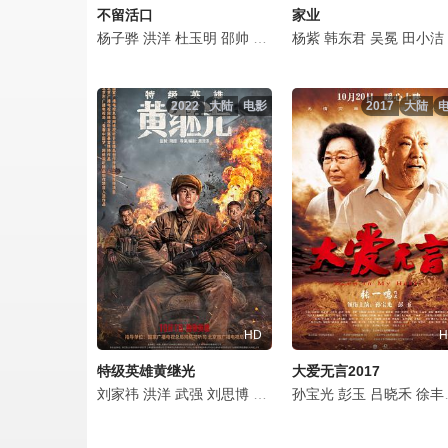
不留活口
家业
杨子骅
洪洋
杜玉明
邵帅
李琦
王幸子
杨紫
韩东君
李明
陈剑
吴冕
张露
田小洁
宋
2022
大陆
电影
2017
大陆
HD
H
特级英雄黄继光
大爱无言2017
刘家祎
洪洋
武强
刘思博
刘一江
孙宝光
牛北壬
彭玉
李田野
吕晓禾
刘之冰
徐丰年