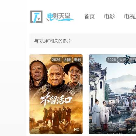
首页
电影
电视
与“洪洋”相关的影片
2026
大陆
电影
2026
大陆
电
HD
已完