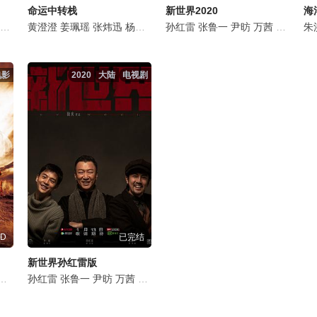
命运中转栈
新世界2020
海
成森
徐百慧
李浩轩
黄澄澄
王梓豪
姜珮瑶
谢心
李泓良
张炜迅
杨斯
杨冬麒
富大龙
洪洋
孙红雷
曹磊
佟磊
李洪涛
张鲁一
张晔子
黄曼
尹昉
张喜前
万茜
李纯
李宝安
胡
朱
电影
2020
大陆
电视剧
D
已完结
新世界孙红雷版
迟蓬
岳霄冰
李晓川
孙红雷
王靖哲
张鲁一
洪洋
尹昉
张琛
万茜
王岗岗
李纯
孙晨熙
胡静
秦汉
王亚楠
赵峥
郭梓豪
张瑶
李洋
张晔子
莫君婷
刘奕
关
周