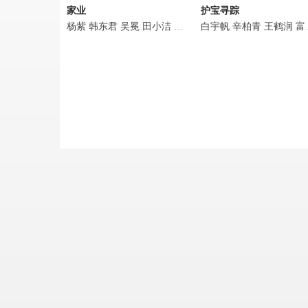
家业
护宝寻踪
杨紫
韩东君
吴冕
田小洁
徐百慧
白宇帆
王梓豪
辛柏青
谢心
李泓良
王鹤润
杨
富大龙