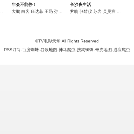
年会不能停！
长沙夜生活
斯
富大龙
尤勇智
大鹏
曹磊
白客
刘凯
李洪涛
庄达菲
姬他
黄曼
刘怡潼
王迅
张喜前
孙艺洲
胡明
李宝安
王莎莎
李乃文
尹昉
朱辉
李泓良
张婧仪
欧阳奋强
刘涛
白凡
苏岩
刘凯
童漠男
刘洁
吴昊宸
红花
赵千紫
大木
周知
白宇帆
晃晃
李春
陈思
©
TV电影天堂
All Rights Reserved
RSS订阅
-
百度蜘蛛
-
谷歌地图
-
神马爬虫
-
搜狗蜘蛛
-
奇虎地图
-
必应爬虫