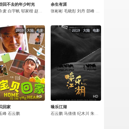
些回不去的年少时光
余生有涯
燃
园媛
今麦
邓伦
陈牧扬
杨烁
卢琳
白宇帆
张陆
姜馥颐
任伟
邬家楷
吴昊宸
宁文彤
马亮
赵昭仪
祖峰
朱铁
王永泉
张昕懿
陈龙
张彬彬
王宏
靳东
何澳
丁勇岱
毛晓彤
张晨光
石云鹏
吴昊宸
刘丹
赵丽娟
翟小兴
邵峰
穆丽燕
王永泉
石云鹏
郝文婷
冯晖
石云鹏
杨雨希
姚安濂
谭希和
岳旸
于
高
2010
大陆
电影
2019
大陆
电影
HD
HD
贝回家
噪乐江湖
延鹏
玉峰
石云鹏
叶泉希
关晓彤
石云鹏
许梦圆
迟蓬
方慧
刘伟
黄海冰
黄诗佳
刘琪锜
卢星宇
张陆
雷丰瑞
石云鹏
张龄心
刘子鹤
马倩倩
杨立新
纪木川
刘天池
朱利安
刘敏涛
苗阜
王永泉
朱铁和
赵千