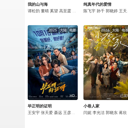
我的山与海
纯真年代的爱情
谭松韵
董晴
奚望
高至霆
王劲松
陈飞宇
刘威
石云鹏
孙千
郭晓婷
赵志伟
王天辰
王
2025
大陆
电影
2024
大陆
电
HD
已完
毕正明的证明
小巷人家
王安宇
张天爱
聂远
王彦霖
冯兵
闫妮
邬家楷
李光洁
孔令美
郭晓东
黄小蕾
蒋欣