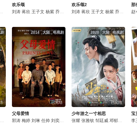
欢乐颂
欢乐颂2
那
千果
刘敏涛
边程
刘涛
曲哲明
吴樾
蒋欣
郝文婷
任帅
王子文
郭鹏
侯长荣
杨紫
戴向宇
乔欣
孔琳
童蕾
祖峰
石云鹏
刘涛
胡小庭
王凯
夏浩然
蒋欣
张陆
徐筠
王子文
李书漫
靳东
马德钟
杨烁
杨紫
郭玮洁
赵亮
张晓谦
乔欣
黄璐
吴悠悠
王凯
郭晓
刘
赵
视剧
2014
大陆
电视剧
2020
大陆
电视剧
结
已完结
已完结
父母爱情
少年游之一寸相思
宝
冯雷
范丞丞
石云鹏
郭涛
关晓彤
于白水
梅婷
王安宇
刘琳
生港帅
任帅
卢昱晓
楚布花羯
刘奕君
石云鹏
张延
李晓川
周洁琼
张耀
郭广平
张雅钦
李倩
王菁华
张瑞涵
邹廷威
娜仁花
李庆誉
邓郁立
毕彦君
孙思程
郑好
贾
李