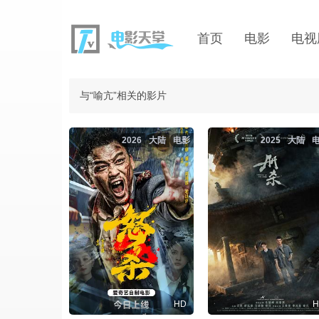
首页
电影
电视
与“喻亢”相关的影片
2026
大陆
电影
2025
大陆
HD
H