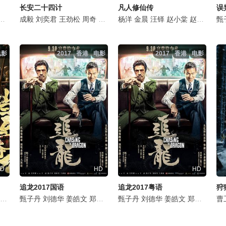
长安二十四计
凡人修仙传
误
胡耘豪
成毅
李光复
刘奕君
喻亢
王劲松
马渝捷
周奇
徐筠
佟梦实
邓志浩
杨洋
徐璐
邬倩
金晨
倪大红
曲戈
汪铎
张涵予
陈俊安
赵小棠
叶祖新
姜琦
赵晴
时銘健
金佳
成泰
甄
电影
2017
香港
电影
2017
香港
电影
D
HD
HD
追龙2017国语
追龙2017粤语
狩
周斌
喻亢
高子文
尤宪超
甄子丹
陈凯欣
刘欣蕾
刘德华
赵强
王岗岗
姜皓文
何雨桐
朱剑峰
郑则仕
王腾
谭凯
杜憬仪
刘浩龙
甄子丹
汤镇业
刘德华
喻亢
姜皓文
胡然
郑则仕
徐冬冬
刘浩
黄
曹