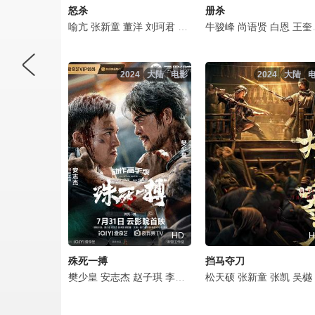
怒杀
册杀
喻亢
张新童
董洋
刘珂君
毛以洋
牛骏峰
尚语贤
白恩
王奎荣
2024
大陆
电影
2024
大陆
HD
H
殊死一搏
挡马夺刀
樊少皇
安志杰
赵子琪
李凯馨
喻亢
松天硕
楼学贤
张新童
张荻
张凯
任怡瑄
吴樾