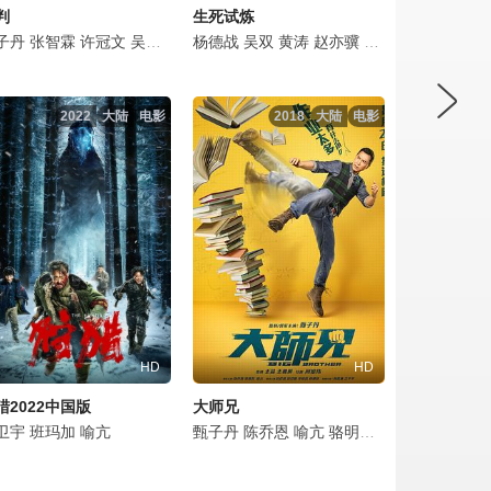
判
生死试炼
悦
燊
子丹
朱海军
荣梓希
黄觉
张智霖
韩童生
张婉儿
许冠文
尹铸胜
胡宇轩
吴镇宇
宋佳伦
张翔
张天赋
娜一
杨德战
边程
陈震
李宗翰
郑则仕
吴双
施予斐
黄涛
张晓谦
刘江
李圣佳
赵亦骥
喻亢
陈姝君
栢天男
梁咏妮
王茂蕾
王子璇
林家熙
刘珂君
喻亢
王祖一
陈欣
李
2022
大陆
电影
2018
大陆
电影
HD
HD
猎2022中国版
大师兄
龙
日华
卫宇
汤镇业
陈惠敏
班玛加
喻亢
周励淇
喻亢
胡然
吴毅将
徐冬冬
黄日华
甄子丹
陈惠敏
陈乔恩
周励淇
喻亢
骆明劼
吴毅将
汤君慈
汤君耀