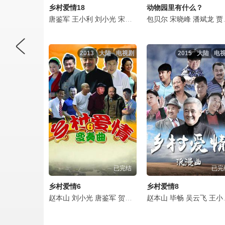
乡村爱情18
动物园里有什么？
唐鉴军
王小利
刘小光
宋晓峰
蔡维利
包贝尔
金鸿鸣
宋晓峰
毕畅
潘斌龙
贺树峰
贾冰
2013
大陆
电视剧
2015
大陆
电
已完结
已完
乡村爱情6
乡村爱情8
赵本山
刘小光
唐鉴军
贺树峰
毕畅
赵本山
于月仙
毕畅
刘流
吴云飞
王小利
王小利