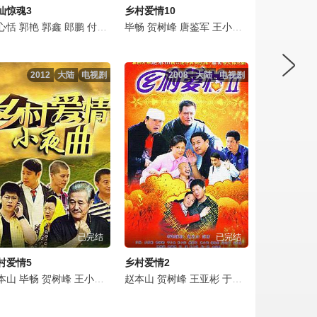
仙惊魂3
乡村爱情10
超
心恬
偲岐
于永霖
刘珈彤
郭艳
吴云飞
乔鸣麟
王婉娟
郭鑫
何雪晴
郎鹏
徐中伟
吴云飞
蒋一帆
付曼
杨世伟
薛斐
毕畅
杨春晖
吴云飞
贺树峰
姜世鹭
嘉熙
唐鉴军
卡卡
李朝信
郑惠馨
王小利
崔华松
刘小光
秦沫涵
蔡维利
杨铎
2012
大陆
电视剧
2008
大陆
电视剧
已完结
已完结
村爱情5
乡村爱情2
本山
唐鉴军
李琳
毕畅
毕畅
王晓曦
贺树峰
蔡维利
贺树峰
金玫玫
于月仙
蒋依杉
王小利
吴一迪
蒋依杉
王小虎
于月仙
金鸿鸣
吴云飞
关婷娜
赵本山
唐鉴军
关婷娜
曹桐睿
刘流
贺树峰
王小宝
王卓
马心怡
王亚彬
刘小光
董三毛
赵海燕
于月仙
蔡维利
付小兰
孙立荣
小沈阳
刘流
赵海燕
赵明远
王小宝
蒋依
王