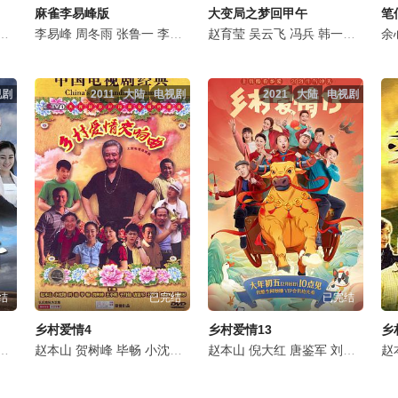
麻雀李易峰版
大变局之梦回甲午
笔
赵海燕
梁颂晴
李易峰
蒋依杉
王玥婷
周冬雨
高赫迪
孟奥
张鲁一
唐人
吴云飞
洪连城
李小冉
筱素清
魏翔
张若昀
马心怡
赵育莹
常远
阚清子
王晶晶
徐志胜
吴云飞
魏巍
闫光明
王千源
冯兵
尹正
韩一菲
宋冠鹏
西门飘飘
王劲松
王一鸣
史
余
赵
视剧
2011
大陆
电视剧
2021
大陆
电视剧
结
已完结
已完结
乡村爱情4
乡村爱情13
乡
蒋依杉
刘小光
吴云飞
赵本山
王小宝
贺树峰
葛珊珊
毕畅
小沈阳
闫光明
吴云飞
杜肖雄
赵本山
于月仙
蔡维利
倪大红
王小宝
王小虎
唐鉴军
闫光明
王君平
刘小光
王小利
孟令宇
田娃
赵