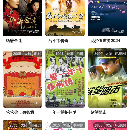
已完结
已完结
已完结
纸醉金迷
吕不韦传奇
花少看世界2024
2005
大陆
电影
1961
香港
电影
2000
大陆
电视剧
HD
HD
已完结
求求你，表扬我
十年一觉扬州梦
欲望阻击
2001
大陆
电视剧
2015
大陆
电视剧
2003
大陆
电视剧