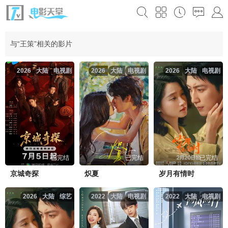
与“王策”相关的影片
2026
大陆
电视剧
2026
大陆
电视剧
2026
大陆
电视剧
已完结
已完结
已完结
京城奇探
炽夏
岁月有情时
2026
大陆
综艺
2022
大陆
电视剧
2022
大陆
电视剧