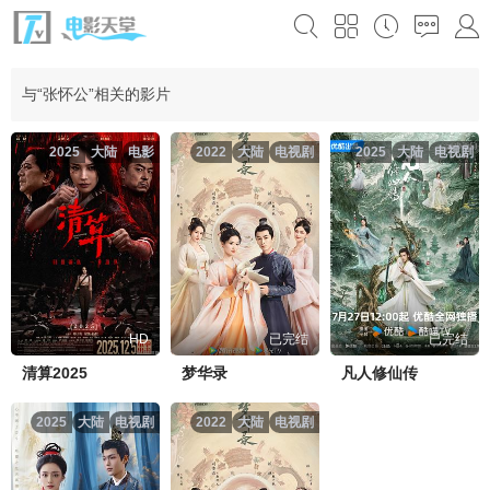
与“张怀公”相关的影片
2025
大陆
电影
2022
大陆
电视剧
2025
大陆
电视剧
HD
已完结
已完结
清算2025
梦华录
凡人修仙传
2025
大陆
电视剧
2022
大陆
电视剧