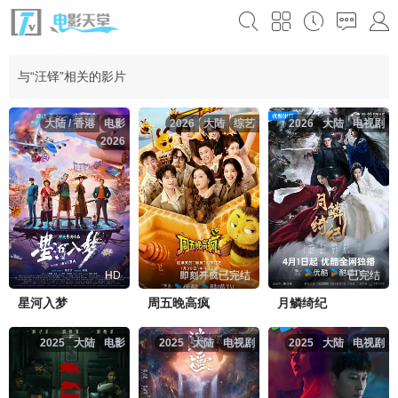
与“汪铎”相关的影片
大陆 / 香港
电影
2026
大陆
综艺
2026
大陆
电视剧
2026
HD
已完结
已完结
星河入梦
周五晚高疯
月鳞绮纪
2025
大陆
电影
2025
大陆
电视剧
2025
大陆
电视剧