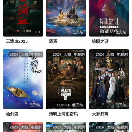
HD
已完结
已完结
三滴血2025
逍遥
棕眼之谜
2024
大陆
电视剧
2024
大陆
电视剧
2024
大陆
电视剧
已完结
已完结
已完结
仙剑四
清明上河图密码
大梦归离
2025
大陆
电视剧
2025
大陆
电视剧
2016
大陆
电视剧