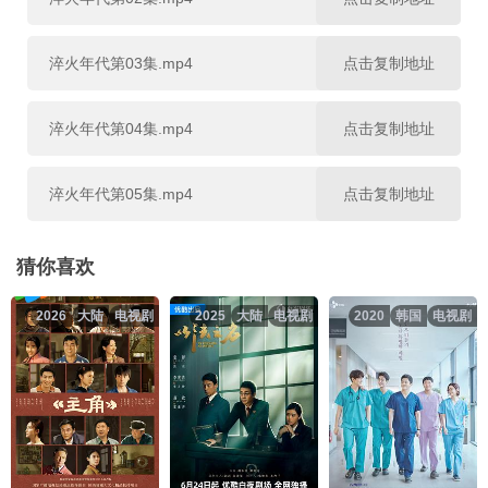
第25集
第26集
第27集
淬火年代第03集.mp4
点击复制地址
第28集
第29集
第30集
淬火年代第04集.mp4
点击复制地址
第31集
第32集
第33集
淬火年代第05集.mp4
点击复制地址
第34集
淬火年代第06集.mp4
点击复制地址
猜你喜欢
2026
大陆
电视剧
2025
大陆
电视剧
2020
韩国
电视剧
淬火年代第07集.mp4
点击复制地址
淬火年代第08集.mp4
点击复制地址
淬火年代第09集.mp4
点击复制地址