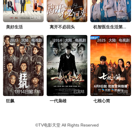
淬火年代第17集.mp4
点击复制地址
已完结
已完结
已完结
淬火年代第18集.mp4
点击复制地址
美好生活
离开不必回头
机智医生生活第二季
淬火年代第19集.mp4
点击复制地址
2023
大陆
电视剧
2014
大陆
电视剧
2025
大陆
电视剧
淬火年代第20集.mp4
点击复制地址
淬火年代第21集.mp4
点击复制地址
淬火年代第22集.mp4
点击复制地址
已完结
已完结
已完结
狂飙
一代枭雄
七根心简
淬火年代第23集.mp4
点击复制地址
©
TV电影天堂
All Rights Reserved
淬火年代第24集.mp4
点击复制地址