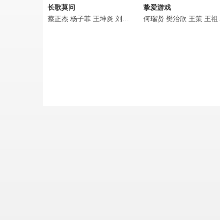
长歌莫问
挚爱游戏
蔡正杰
杨子菲
王坤炎
刘美辰
李会长
何瑞贤
李子雄
樊治欣
孟西
王策
鲍大志
王祖一