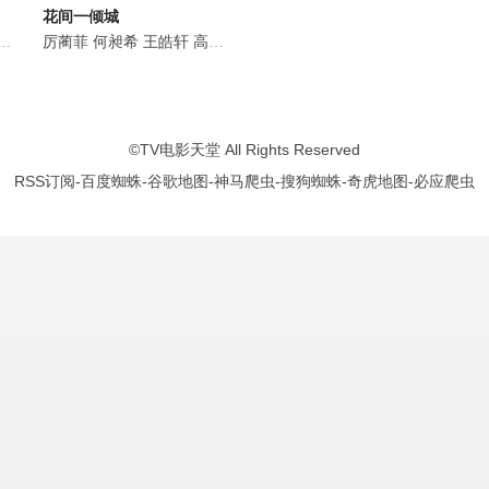
花间一倾城
白凯南
黄乔
厉蔺菲
杨子菲
斯外戈
何昶希
王皓轩
高基才
王沐暄
谢泽成
王能
戚彩
刘育同
田
©
TV电影天堂
All Rights Reserved
RSS订阅
-
百度蜘蛛
-
谷歌地图
-
神马爬虫
-
搜狗蜘蛛
-
奇虎地图
-
必应爬虫