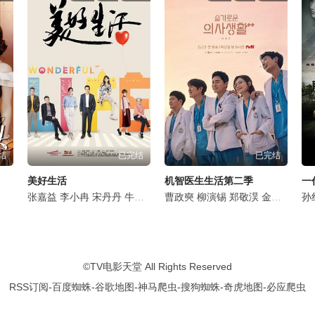
结
已完结
已完结
美好生活
机智医生生活第二季
一
石兆琪
李健
张嘉益
高叶
李小冉
王骁
令卓
宋丹丹
岳阳
牛莉
李乃文
曹政奭
辛柏青
柳演锡
姜妍
郑敬淏
程煜
陈美琪
金大明
岳以
田美
孙
©
TV电影天堂
All Rights Reserved
RSS订阅
-
百度蜘蛛
-
谷歌地图
-
神马爬虫
-
搜狗蜘蛛
-
奇虎地图
-
必应爬虫