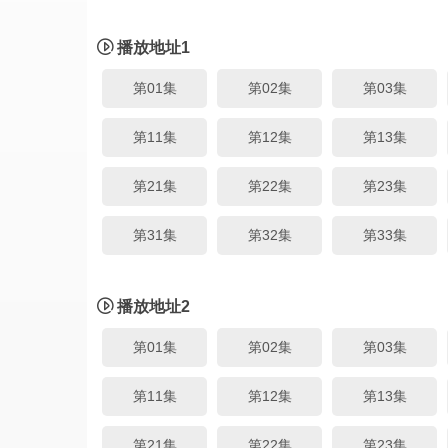
播放地址1
第01集
第02集
第03集
第11集
第12集
第13集
第21集
第22集
第23集
第31集
第32集
第33集
播放地址2
第01集
第02集
第03集
第11集
第12集
第13集
第21集
第22集
第23集