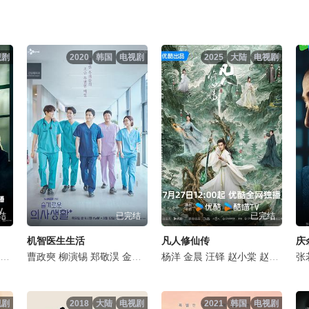
视剧
2020
韩国
电视剧
2025
大陆
电视剧
结
已完结
已完结
机智医生生活
凡人修仙传
庆
李泽锋
丁勇岱
曹政奭
孙浩
杨烁
姬他
柳演锡
施京明
张国强
郑敬淏
王劲松
王丽坤
金大明
是安
石文中
田美都
任重
杨洋
韩沛颖
郝平
金晨
金海淑
苗阜
白冰
汪铎
金甲洙
董晴
赵小棠
丁文晟
徐梵溪
赵晴
申贤
毛俊
金佳
张
视剧
2018
大陆
电视剧
2021
韩国
电视剧