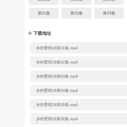
第31集
第32集
第33集
下载地址
乡村爱情18第01集.mp4
乡村爱情18第02集.mp4
乡村爱情18第03集.mp4
乡村爱情18第04集.mp4
乡村爱情18第05集.mp4
乡村爱情18第06集.mp4