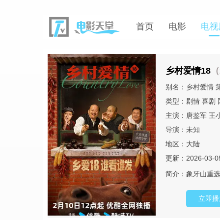
首页
电影
电视
乡村爱情18
（
别名：乡村爱情 第1
类型：
剧情
喜剧
主演：
唐鉴军
王
导演：未知
地区：
大陆
更新：2026-03-0
简介：
象牙山重选
立即播