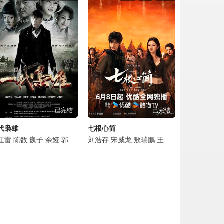
点击复制地址
点击复制地址
点击复制地址
点击复制地址
已完结
已完结
点击复制地址
代枭雄
七根心简
点击复制地址
恩
都
红雷
梁天
河允庆
陈数
买红妹
巍子
李洪涛
余娅
郭珍霓
扈耀之
陈祉希
刘浩存
姬他
孙浩
詹小楠
宋威龙
李梦男
高洋
敖瑞鹏
吴珏瑾
李亭哲
王奕婷
闾汉彪
李泽锋
张亦驰
隋凯
杨皓宇
点击复制地址
点击复制地址
点击复制地址