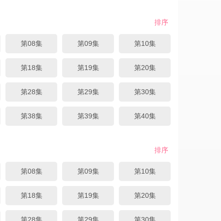
排序
第08集
第09集
第10集
第18集
第19集
第20集
第28集
第29集
第30集
第38集
第39集
第40集
排序
第08集
第09集
第10集
第18集
第19集
第20集
第28集
第29集
第30集