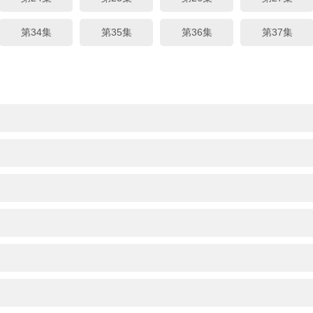
第34集
第35集
第36集
第37集