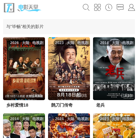
与“毕畅”相关的影片
2026
大陆
电视剧
2023
大陆
电视剧
2014
大陆
电视剧
已完结
已完结
已完结
乡村爱情18
鹊刀门传奇
老兵
2014
大陆
电视剧
2024
大陆
电视剧
2023
大陆
电视剧