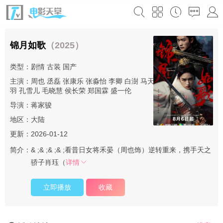
锦月如歌
（2025）
类型：
剧情
古装
国产
主演：
周也
丞磊
张康乐
张淼怡
李卿
白澍
马天宇
姜超
韩栋
姜贞
羽
孔雪儿
毛晓慧
侯长荣
郑国霖
盛一伦
导演：
蒋家骏
地区：
大陆
更新：2026-01-12
简介：
& ;& ;& ;& ;看昔日女将禾晏（周也饰）逆转重来，携手天之
骄子肖珏（
详情
立即播放
收藏