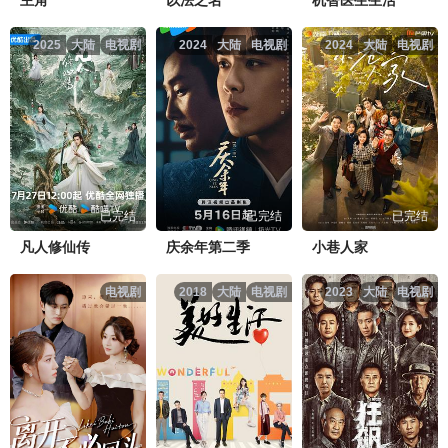
2025
大陆
电视剧
2024
大陆
电视剧
2024
大陆
电视剧
锦绣芳华第11集.mp4
点击复制地址
锦绣芳华第12集.mp4
点击复制地址
锦绣芳华第13集.mp4
点击复制地址
已完结
已完结
已完结
锦绣芳华第14集.mp4
点击复制地址
凡人修仙传
庆余年第二季
小巷人家
锦绣芳华第15集.mp4
点击复制地址
电视剧
2018
大陆
电视剧
2023
大陆
电视剧
锦绣芳华第16集.mp4
点击复制地址
锦绣芳华第17集.mp4
点击复制地址