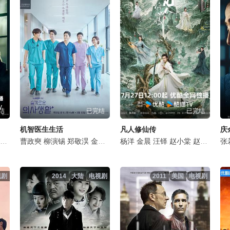
结
已完结
已完结
机智医生生活
凡人修仙传
庆
李泽锋
丁勇岱
曹政奭
孙浩
杨烁
姬他
柳演锡
施京明
张国强
郑敬淏
王劲松
王丽坤
金大明
是安
石文中
田美都
任重
杨洋
韩沛颖
郝平
金晨
金海淑
苗阜
白冰
汪铎
金甲洙
董晴
赵小棠
丁文晟
徐梵溪
赵晴
申贤
毛俊
金佳
张
视剧
2014
大陆
电视剧
2011
美国
电视剧