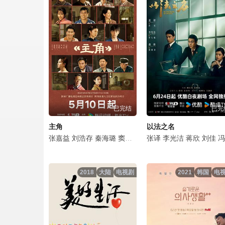
白夜破晓第09集.mp4
白夜破晓第10集.mp4
白夜破晓第11集.mp4
白夜破晓第12集.mp4
已完结
已完
白夜破晓第13集.mp4
主角
以法之名
白夜破晓第14集.mp4
张嘉益
刘浩存
秦海璐
窦骁
翟子路
张译
王晓晨
李光洁
扈耀之
蒋欣
刘佳
王海燕
冯嘉怡
白夜破晓第15集.mp4
2018
大陆
电视剧
2021
韩国
电
白夜破晓第16集.mp4
白夜破晓第17集.mp4