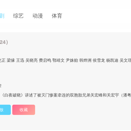
剧
综艺
动漫
体育
24）
龙正
梁缘
王迅
吴晓亮
费启鸣
鄂靖文
尹姝贻
韩烨洲
侯雪龙
杨凯迪
吴文
2
之《白夜破晓》讲述了被灭门惨案牵连的双胞胎兄弟关宏峰和关宏宇（潘
放
收藏