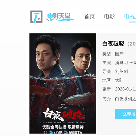
首页
电影
电视
白夜破晓
（20
类型：
国产
主演：
潘粤明
王
导演：
刘英剑
地区：
大陆
更新：2026-01-1
简介：
白夜系列
立即播