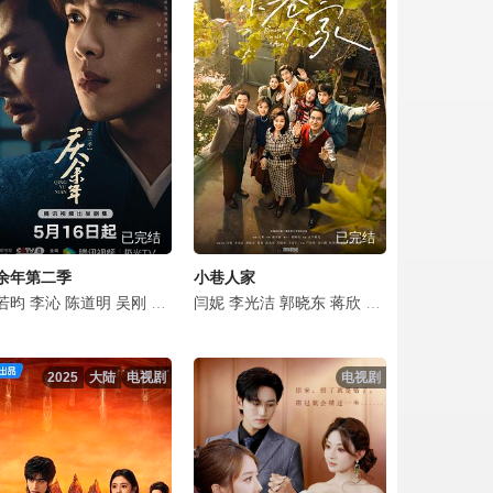
点击复制地址
点击复制地址
点击复制地址
点击复制地址
已完结
已完结
点击复制地址
余年第二季
小巷人家
点击复制地址
彬
杰
悦
若昀
文泰佑
宋熹
荣梓希
李沁
赵煊
金俊翰
张婉儿
陈道明
金泽灏
河允庆
胡宇轩
吴刚
章煜奇
田雨
全光镇
张翔
田昊
李小冉
娜一
闫妮
安恩真
姬他
陈震
李光洁
俞飞鸿
颜世魁
金惠仁
施予斐
郭晓东
袁泉
林鹏
崔英俊
李圣佳
毛晓彤
蒋欣
潘之琳
申度贤
梁咏妮
范丞丞
郭麒麟
吴其江
徐镇元
刘珂君
关晓彤
宋轶
赵梓冲
辛芷
赵胜
李
王
点击复制地址
2025
大陆
电视剧
电视剧
点击复制地址
点击复制地址