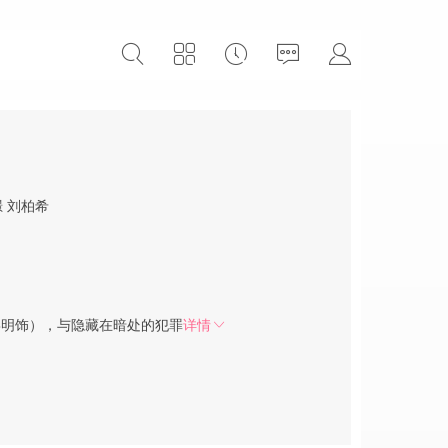
璟
刘柏希
粤明饰），与隐藏在暗处的犯罪
详情