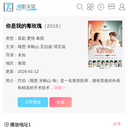
你是我的毒玫瑰
（2018）
类型：
喜剧
爱情
泰国
主演：
颂恩·宋帕山
瓦拉妮·塔瓦翁
导演：未知
地区：
泰国
更新：2026-01-12
简介：
巴伯（颂恩·宋帕山 饰）是一名整形医师，拥有英俊的外表
和精湛的手术技术，
详情
立即播放
收藏
排序
播放地址1