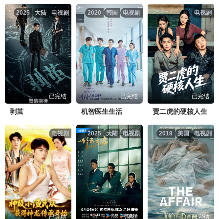
2025
大陆
电视剧
2020
韩国
电视剧
电视剧
你是我的毒玫瑰第11集.mp4
点击复制地址
你是我的毒玫瑰第12集.mp4
点击复制地址
你是我的毒玫瑰第13集.mp4
点击复制地址
已完结
已完结
已完结
你是我的毒玫瑰第14集.mp4
点击复制地址
剥茧
机智医生生活
贾二虎的硬核人生
你是我的毒玫瑰第15集.mp4
点击复制地址
电视剧
2025
大陆
电视剧
2018
美国
电视剧
你是我的毒玫瑰第16集.mp4
点击复制地址
你是我的毒玫瑰第17集.mp4
点击复制地址
已完结
已完结
已完结
你是我的毒玫瑰第18集.mp4
点击复制地址