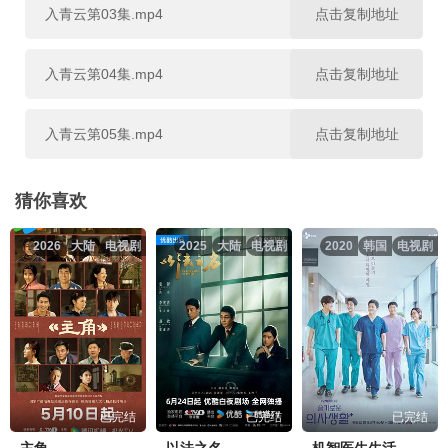
第25集
第26集
第27集
入青云第03集.mp4
点击复制地址
第28集
第29集
第30集
入青云第04集.mp4
点击复制地址
第31集
第32集
第33集
入青云第05集.mp4
点击复制地址
第34集
第35集
第36集
入青云第06集.mp4
点击复制地址
猜你喜欢
2026
大陆
电视剧
2025
大陆
电视剧
2020
韩国
电视剧
入青云第07集.mp4
点击复制地址
入青云第08集.mp4
点击复制地址
入青云第09集.mp4
点击复制地址
已完结
已完结
已完结
入青云第10集.mp4
点击复制地址
主角
以法之名
机智医生生活