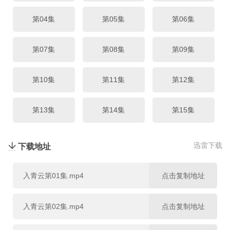
第22集
第23集
第24集
第04集
第05集
第06集
第25集
第26集
第27集
第07集
第08集
第09集
第28集
第29集
第30集
第10集
第11集
第12集
第31集
第32集
第33集
第13集
第14集
第15集
第34集
第35集
第36集
第16集
第17集
第18集
迅雷下载
下载地址
第19集
第20集
第21集
入青云第01集.mp4
点击复制地址
第22集
第23集
第24集
入青云第02集.mp4
点击复制地址