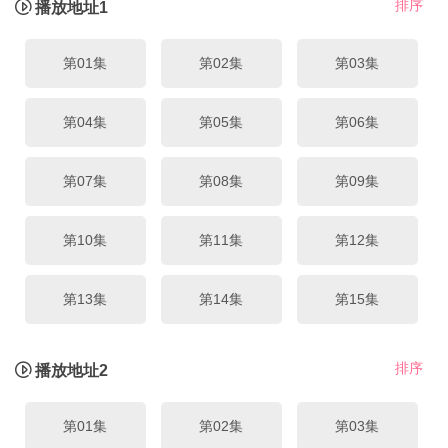
排序
播放地址1
第01集
第02集
第03集
第04集
第05集
第06集
第07集
第08集
第09集
第10集
第11集
第12集
第13集
第14集
第15集
第16集
第17集
第18集
排序
播放地址2
第19集
第20集
第21集
第01集
第02集
第03集