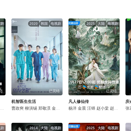
视剧
2020
韩国
电视剧
2025
大陆
电视剧
结
已完结
已完结
机智医生生活
凡人修仙传
庆
李泽锋
丁勇岱
曹政奭
孙浩
杨烁
姬他
柳演锡
施京明
张国强
郑敬淏
王劲松
王丽坤
金大明
是安
石文中
田美都
任重
杨洋
韩沛颖
郝平
金晨
金海淑
苗阜
白冰
汪铎
金甲洙
董晴
赵小棠
丁文晟
徐梵溪
赵晴
申贤
毛俊
金佳
张
视剧
2014
大陆
电视剧
2025
大陆
电视剧