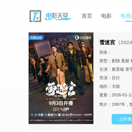
首页
电影
电视
雪迷宫
（202
别名：
类型：
剧情
悬疑
主演：
黄景瑜
章
导演：
吕行
地区：
大陆
更新：2026-01-1
简介：
1997年
立即播