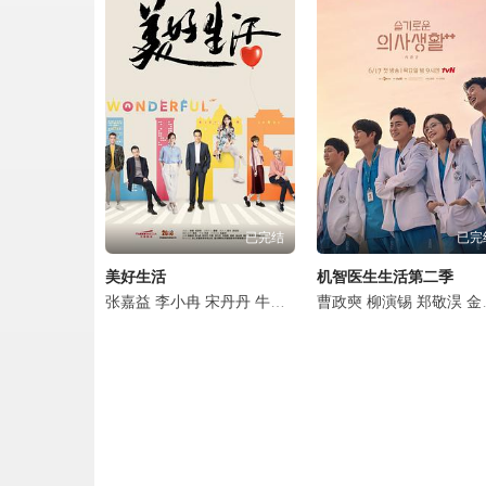
雪迷宫第16集.mp4
雪迷宫第17集.mp4
雪迷宫第18集.mp4
雪迷宫第19集.mp4
已完结
已完
雪迷宫第20集.mp4
美好生活
机智医生生活第二季
雪迷宫第21集.mp4
张嘉益
李小冉
宋丹丹
牛莉
李乃文
曹政奭
辛柏青
柳演锡
姜妍
郑敬淏
程煜
陈
金大明
雪迷宫第22集.mp4
雪迷宫第23集.mp4
雪迷宫第24集.mp4