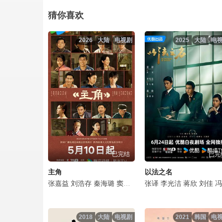
雪迷宫第07集.mp4
猜你喜欢
雪迷宫第08集.mp4
2026
大陆
电视剧
2025
大陆
电
雪迷宫第09集.mp4
雪迷宫第10集.mp4
雪迷宫第11集.mp4
雪迷宫第12集.mp4
已完结
已完
雪迷宫第13集.mp4
主角
以法之名
雪迷宫第14集.mp4
张嘉益
刘浩存
秦海璐
窦骁
翟子路
张译
王晓晨
李光洁
扈耀之
蒋欣
刘佳
王海燕
冯嘉怡
雪迷宫第15集.mp4
2018
大陆
电视剧
2021
韩国
电