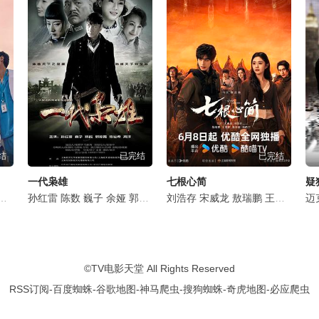
结
已完结
已完结
一代枭雄
七根心简
疑
美琪
岳以恩
田美都
孙红雷
梁天
河允庆
陈数
买红妹
巍子
李洪涛
余娅
郭珍霓
扈耀之
陈祉希
刘浩存
姬他
孙浩
詹小楠
宋威龙
李梦男
高洋
敖瑞鹏
吴珏瑾
李亭哲
王奕婷
闾汉彪
李泽锋
张亦
迈
©
TV电影天堂
All Rights Reserved
RSS订阅
-
百度蜘蛛
-
谷歌地图
-
神马爬虫
-
搜狗蜘蛛
-
奇虎地图
-
必应爬虫