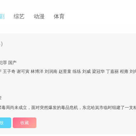
剧
综艺
动漫
体育
4）
犯罪
国产
宇
王子奇
谢可寅
林博洋
刘润南
赵昱童
练练
刘威
梁冠华
丁嘉丽
程雍
刘
2
，禁毒局尚未成立，面对突然爆发的毒品危机，东北哈岚市临时组建了一支
放
收藏