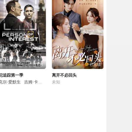
点击复制地址
点击复制地址
点击复制地址
点击复制地址
已完结
已完结
点击复制地址
犯追踪第一季
离开不必回头
点击复制地址
驰
克尔·爱默生
隋凯
杨皓宇
冯兵
吉姆·卡维泽
严屹宽
沙宝亮
塔拉吉·P·汉森
未知
左小青
岳跃利
安妮·帕里西
凯文·查普曼
点击复制地址
点击复制地址
点击复制地址