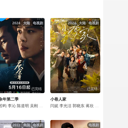
点击复制地址
点击复制地址
2024
大陆
电视剧
2024
大陆
电视剧
点击复制地址
点击复制地址
点击复制地址
点击复制地址
已完结
已完结
点击复制地址
余年第二季
小巷人家
点击复制地址
彬
杰
悦
若昀
文泰佑
宋熹
荣梓希
李沁
赵煊
金俊翰
张婉儿
陈道明
金泽灏
河允庆
胡宇轩
吴刚
章煜奇
田雨
全光镇
张翔
田昊
李小冉
娜一
闫妮
安恩真
姬他
陈震
李光洁
俞飞鸿
颜世魁
金惠仁
施予斐
郭晓东
袁泉
林鹏
崔英俊
李圣佳
毛晓彤
蒋欣
潘之琳
申度贤
梁咏妮
范丞丞
郭麒麟
吴其江
徐镇元
刘珂君
关晓彤
宋轶
赵梓冲
辛芷
赵胜
李
王
点击复制地址
2011
美国
电视剧
电视剧