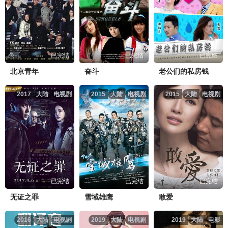
已完结
已完结
已完结
北京青年
奋斗
老公们的私房钱
2017
大陆
电视剧
2015
大陆
电视剧
2015
大陆
电视剧
已完结
已完结
已完结
无证之罪
雪域雄鹰
敢爱
2016
大陆
电视剧
2019
大陆
电视剧
2019
大陆
电影