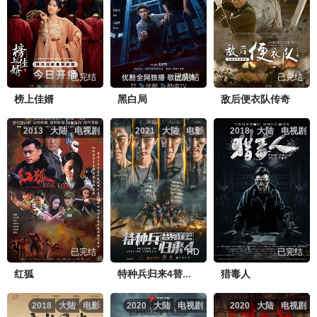
已完结
已完结
已完结
榜上佳婿
黑白局
敌后便衣队传奇
2013
大陆
电视剧
2021
大陆
电影
2018
大陆
电视剧
已完结
HD
已完结
红狐
猎毒人
特种兵归来4替身疑云
2018
大陆
电影
2020
大陆
电视剧
2020
大陆
电视剧