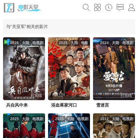
与“关亚军”相关的影片
2026
大陆
电视剧
2025
大陆
电影
2024
大陆
电视剧
已完结
HD
已完结
兵自风中来
浴血蒋家河口
雪迷宫
2025
大陆
电视剧
2025
大陆
电视剧
2012
大陆
电视剧