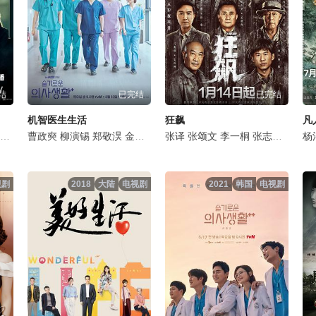
结
已完结
已完结
机智医生生活
狂飙
凡
李泽锋
丁勇岱
曹政奭
孙浩
杨烁
姬他
柳演锡
施京明
张国强
郑敬淏
王劲松
王丽坤
金大明
是安
石文中
田美都
任重
张译
韩沛颖
郝平
张颂文
金海淑
苗阜
白冰
李一桐
金甲洙
董晴
张志坚
丁文晟
徐梵溪
吴刚
申贤
毛俊
杨
视剧
2018
大陆
电视剧
2021
韩国
电视剧