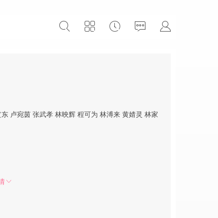
贯东
卢宛茵
张武孝
林映辉
程可为
林溥来
黄婧灵
林家
情