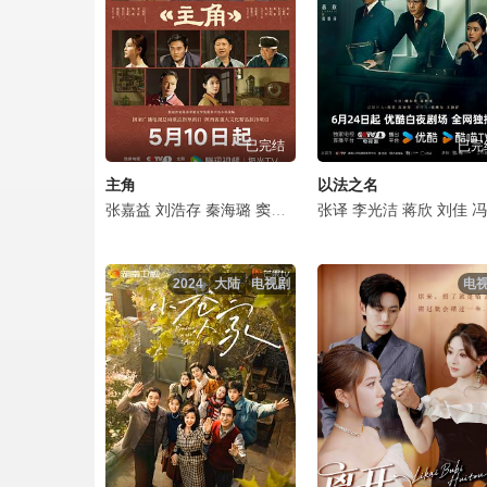
侠医粤语第11集.mp4
侠医粤语第12集.mp4
已完结
已完
侠医粤语第13集.mp4
主角
以法之名
侠医粤语第14集.mp4
张嘉益
刘浩存
秦海璐
窦骁
翟子路
张译
王晓晨
李光洁
扈耀之
蒋欣
刘佳
王海燕
冯嘉怡
侠医粤语第15集.mp4
2024
大陆
电视剧
电
侠医粤语第16集.mp4
侠医粤语第17集.mp4
侠医粤语第18集.mp4
侠医粤语第19集.mp4