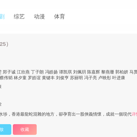
剧
综艺
动漫
体育
25）
雯
郑子诚
江欣燕
丁子朗
冯皓扬
谭凯琪
刘佩玥
陈嘉辉
黎燕珊
郭柏妍
马
蔡伟韬
林夕童
罗皓谊
黄键丰
刘俊亨
苏丽明
冯子亮
卢映彤
叶进康
康
2
;& ;深水埗，香港最龍蛇混雜的地方，卻孕育出一股俠義情懷，成就一個現代
详
放
收藏