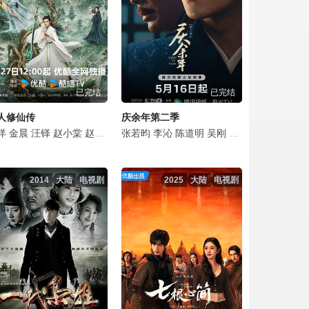
点击复制地址
点击复制地址
已完结
已完结
点击复制地址
人修仙传
庆余年第二季
点击复制地址
彬
杰
洋
倪大红
文泰佑
宋熹
金晨
韩童生
赵煊
汪铎
金俊翰
金泽灏
赵小棠
李建义
河允庆
章煜奇
赵晴
石兆琪
全光镇
金佳悦
田昊
李健
张若昀
安恩真
姬他
荣梓希
高叶
李沁
颜世魁
金惠仁
王骁
张婉儿
陈道明
令卓
林鹏
崔英俊
胡宇轩
岳阳
吴刚
潘之琳
申度贤
田雨
张翔
吴其江
李小冉
娜一
徐镇元
赵梓冲
陈震
俞飞
赵胜
点击复制地址
2014
大陆
电视剧
2025
大陆
电视剧
点击复制地址
点击复制地址
点击复制地址
点击复制地址