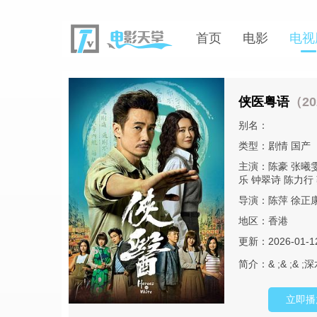
首页
电影
电视
侠医粤语
（20
别名：
类型：
剧情
国产
主演：
陈豪
张曦
乐
钟翠诗
陈力行
导演：
陈萍
徐正
地区：
香港
更新：2026-01-1
简介：
& ;& 
立即播