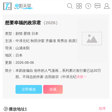
想要幸福的政宗君
（2026）
类型：
剧情
爱情
日本
主演：
中泽元纪
秋田汐梨
齐藤渚
简秀吉
前原滉
导演：
山浦未阳
地区：
日本
更新：2026-08-06
简介：
本剧改编自 创作的人气漫画，系列累计发行量已达20万
部。不得志的作家·吉田政宗（中泽元纪
详情
立即播放
收藏
排序
播放地址1