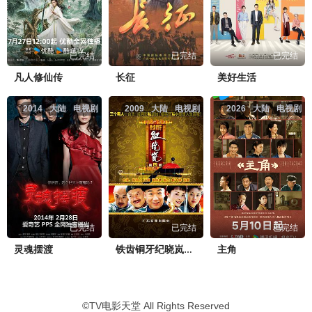
已完结
已完结
已完结
凡人修仙传
长征
美好生活
2014
大陆
电视剧
2009
大陆
电视剧
2026
大陆
电视剧
已完结
已完结
已完结
灵魂摆渡
主角
铁齿铜牙纪晓岚第四部
©
TV电影天堂
All Rights Reserved