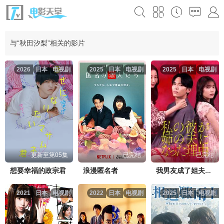
与“秋田汐梨”相关的影片
2026
日本
电视剧
2025
日本
电视剧
2025
日本
电视剧
更新至第05集
已完结
已完结
想要幸福的政宗君
浪漫匿名者
我男友成了姐夫的理由
2021
日本
电视剧
2022
日本
电视剧
2025
日本
电视剧