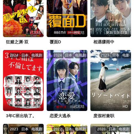
已完结
已完结
更新至第07集
狂赌之渊·双
覆面D
相遇骤雨中
2024
日本
电视剧
2024
日本
电视剧
2023
日本
电影
已完结
已完结
HD
3年C班出轨了。
恋爱大逃杀
度假村兼职
2023
日本
电视剧
2022
日本
电视剧
2020
日本
电视剧