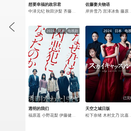
想要幸福的政宗君
佐藤妻夫物语
中泽元纪
秋田汐梨
齐藤渚
简秀吉
岸井雪乃
前原滉
宫泽冰鱼
藤原樱
2024
日本
电视剧
2024
日本
电
已完结
已完
透明的我们
天空之城日版
福原遥
小野花梨
伊藤健太郎
仓悠贵
松下奈绪
武田玲奈
木村文乃
金子大地
比嘉爱未