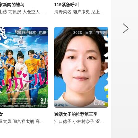
家新闻的雏鸟
119紧急呼叫
飒
山葵
岛令子
塚宁宁
前原滉
前原滉
柳原晴郎
赤堀雅秋
中村友理
大仓空人
片冈礼子
佐藤浩市
佐藤友祐
山中崇
清野菜名
酒井大成
永冈佑
濑户康史
三浦獠太
夙川与务
见上爱
堀内敬子
泷川英次
一之濑飒
远山俊也
前原滉
长野
2017
日本
电影
2023
日本
电视剧
HD
已完结
女
独活女子的推荐第三季
村匠海
屋太凤
Arai
三浦贵大
坂元爱登
坂井真纪
间宫祥太朗
和田正人
Manato
三宅弘城
高杉真宙
涩川清彦
Sakamoto
田岛令子
池田依来沙
江口德子
田牧空
前原滉
小林树奈子
矢本悠马
Sora
伊岛空
Tamaki
前原滉
涩谷谦人
柴崎枫雅
佐生雪
佐々木春香
Fuga
羽鸟慎
Sh