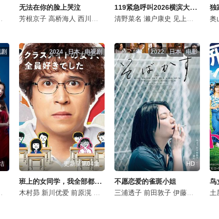
119紧急呼叫2026横滨大停电
无法在你的脸上哭泣
独
三浦獠太
芳根京子
田村健太郎
高桥海人
前原滉
西川爱莉
山本浩司
武市尚士
清野菜名
八木亚希子
中泽元纪
濑户康史
中岛步
前原滉
见上爱
佐佐木希
林裕太
一之濑
奥
田
大
视剧
2024
日本
电视剧
2022
日本
电影
结
更新至第04集
HD
班上的女同学，我全部都喜欢
不愿恋爱的雀斑小姐
鸟
前原滉
高桥玛莉润
木村昴
菊地姬奈
新川优爱
小雪
上原实矩
田边诚一
前原滉
林裕太
大谷亮平
结城萌
小川未祐
三浦透子
及川桃利
铃木浩介
片冈礼子
前田敦子
阪田雅信
本多力
根岸季衣
伊藤万理华
新井美羽
皆川猿时
仙道敦子
Miu
北
土