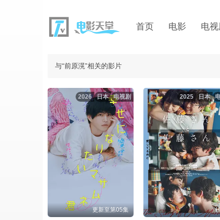
首页
电影
电视
与“前原滉”相关的影片
2026
日本
电视剧
2025
日本
更新至第05集
H