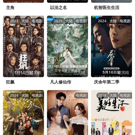
春花焰第10集.mp4
点击复制地址
主角
以法之名
机智医生生活
2023
大陆
电视剧
2025
大陆
电视剧
2024
大陆
电视剧
春花焰第11集.mp4
点击复制地址
春花焰第12集.mp4
点击复制地址
春花焰第13集.mp4
点击复制地址
已完结
已完结
已完结
春花焰第14集.mp4
点击复制地址
狂飙
凡人修仙传
庆余年第二季
春花焰第15集.mp4
点击复制地址
2024
大陆
电视剧
电视剧
2018
大陆
电视剧
春花焰第16集.mp4
点击复制地址
春花焰第17集.mp4
点击复制地址