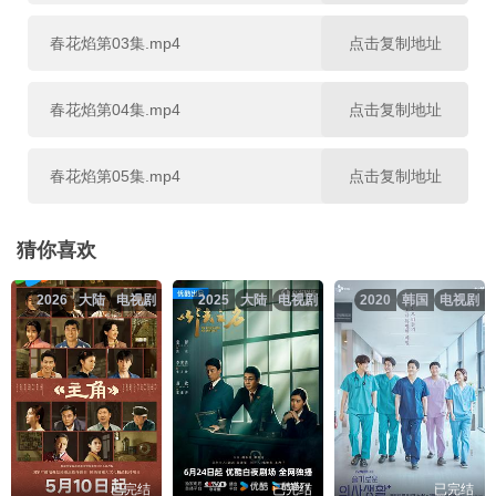
第25集
第26集
第27集
春花焰第03集.mp4
点击复制地址
第28集
第29集
第30集
春花焰第04集.mp4
点击复制地址
第31集
第32集
春花焰第05集.mp4
点击复制地址
春花焰第06集.mp4
点击复制地址
猜你喜欢
2026
大陆
电视剧
2025
大陆
电视剧
2020
韩国
电视剧
春花焰第07集.mp4
点击复制地址
春花焰第08集.mp4
点击复制地址
春花焰第09集.mp4
点击复制地址
已完结
已完结
已完结