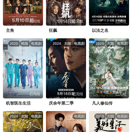
已完结
已完结
已完结
主角
狂飙
以法之名
2020
韩国
电视剧
2024
大陆
电视剧
2025
大陆
电视剧
已完结
已完结
已完结
机智医生生活
庆余年第二季
凡人修仙传
2024
大陆
电视剧
电视剧
2018
大陆
电视剧