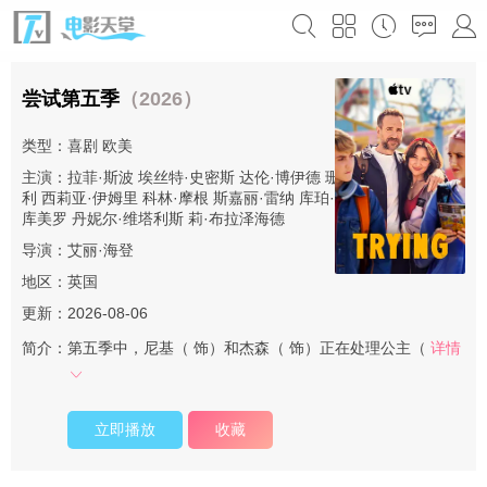
尝试第五季
（2026）
类型：
喜剧
欧美
主演：
拉菲·斯波
埃丝特·史密斯
达伦·博伊德
珊·布鲁克
夏洛特·莱
利
西莉亚·伊姆里
科林·摩根
斯嘉丽·雷纳
库珀·特纳
吉米索拉·艾
库美罗
丹妮尔·维塔利斯
莉·布拉泽海德
导演：
艾丽·海登
地区：
英国
更新：2026-08-06
简介：
第五季中，尼基（ 饰）和杰森（ 饰）正在处理公主（
详情
立即播放
收藏