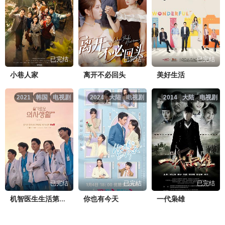
已完结
已完结
已完结
小巷人家
离开不必回头
美好生活
2021
韩国
电视剧
2024
大陆
电视剧
2014
大陆
电视剧
已完结
已完结
已完结
你也有今天
一代枭雄
机智医生生活第二季