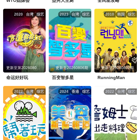
WTO姐妹会
型男大主厨
全民星攻略
2020
台湾
综艺
2023
台湾
综艺
2010
韩国
综艺
更新至第20260806期
更新至20260806期
更新至20260802期
命运好好玩
百变智多星
RunningMan
2022
台湾
综艺
2024
香港
综艺
2022
台湾
综艺