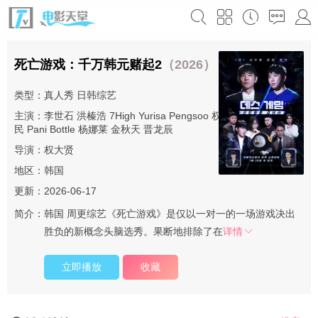
死亡游戏：千万韩元赌起2
（2026）
类型：
真人秀
日韩综艺
主演：
李世石
洪榛浩
7High
Yurisa
Pengsoo
权圣晙
朴成雄
张东
民
Pani Bottle
杨娜莱
金秋天
晋龙辰
导演：
权大贤
地区：
韩国
更新：2026-06-17
简介：
韩国 周更综艺《死亡游戏》是仅以一对一的一场游戏决出
胜负的新概念头脑选秀。果断地排除了在
详情
立即播放
收藏