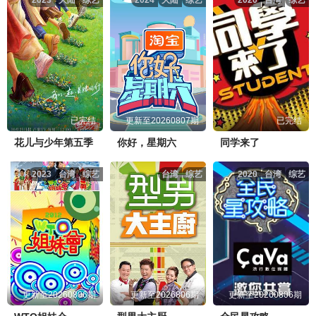
2023
大陆
综艺
2024
大陆
综艺
2020
台湾
综艺
死亡游戏：千万韩元赌起2第07集.mp4
点击复制地址
死亡游戏：千万韩元赌起2第08集.mp4
点击复制地址
死亡游戏：千万韩元赌起2第09集.mp4
点击复制地址
已完结
更新至20260807期
已完结
花儿与少年第五季
你好，星期六
同学来了
2023
台湾
综艺
台湾
综艺
2020
台湾
综艺
更新至20260806期
更新至2026806期
更新至20260806期