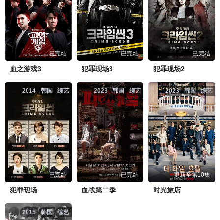
已完结
已完结
已完结
血之游戏3
犯罪现场3
犯罪现场2
2014
韩国
综艺
2023
韩国
综艺
2023
韩国
综艺
已完结
已完结
更新至第10集
犯罪现场
血战第二季
时光旅店
2015
韩国
综艺