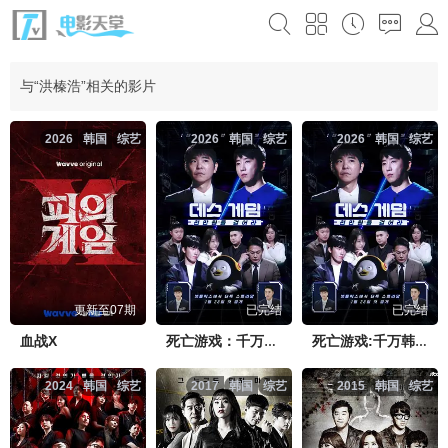
与“洪榛浩”相关的影片
2026
韩国
综艺
2026
韩国
综艺
2026
韩国
综艺
更新至07期
已完结
已完结
血战X
死亡游戏：千万韩元赌起2
死亡游戏:千万韩元赌起
2024
韩国
综艺
2017
韩国
综艺
2015
韩国
综艺