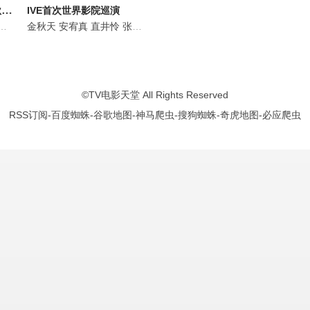
出差十五夜:STARSHIP秋季郊游会2
IVE首次世界影院巡演
东民
Pani Bottle
李光洙
金秋天
金汎
安宥真
杨娜莱
孙武铉
直井怜
金秋天
蔡秀彬
张员瑛
晋龙辰
申承浩
金志垣
金景南
李瑞
安智焕
金炯秀
孙贤祐
李
©
TV电影天堂
All Rights Reserved
RSS订阅
-
百度蜘蛛
-
谷歌地图
-
神马爬虫
-
搜狗蜘蛛
-
奇虎地图
-
必应爬虫