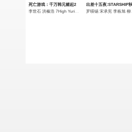
死亡游戏：千万韩元赌起2
李世石
洪榛浩
7High
Yurisa
Pengsoo
罗暎锡
权圣晙
宋承宪
朴成雄
李栋旭
张
柳演锡