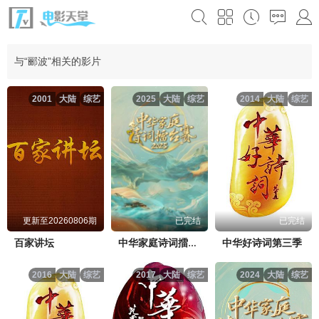
与“郦波”相关的影片
2001
大陆
综艺
2025
大陆
综艺
2014
大陆
综艺
更新至20260806期
已完结
已完结
百家讲坛
中华好诗词第三季
中华家庭诗词擂台赛2025
2016
大陆
综艺
2017
大陆
综艺
2024
大陆
综艺