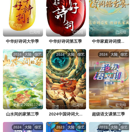
已完结
已完结
已完结
中华好诗词大学季
中华好诗词第五季
中华家庭诗词擂台赛
2024
大陆
综艺
2024
大陆
综艺
2024
大陆
综艺
更新至20241124
已完结
已完结
山水间的家第三季
超级语文课第三季
2024中国诗词大会
2024
大陆
综艺
2023
大陆
综艺
2023
大陆
综艺