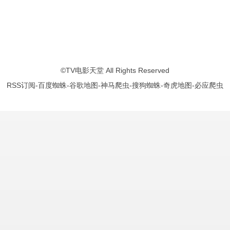
葛剑雄
蒙曼
纪连海
赵晓岚
马未都
袁腾飞
周国平
孔庆东
鲍鹏山
曾仕强
©
TV电影天堂
All Rights Reserved
RSS订阅
-
百度蜘蛛
-
谷歌地图
-
神马爬虫
-
搜狗蜘蛛
-
奇虎地图
-
必应爬虫