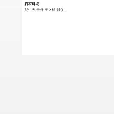
百家讲坛
易中天
于丹
王立群
刘心武
周汝昌
阎崇年
郦波
钱文忠