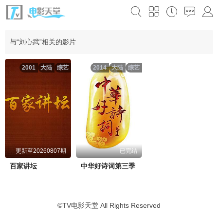
与“刘心武”相关的影片
2001
大陆
综艺
2014
大陆
综艺
更新至20260807期
已完结
百家讲坛
中华好诗词第三季
©
TV电影天堂
All Rights Reserved