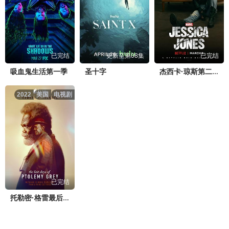
已完结
更新至第08集
已完结
吸血鬼生活第一季
圣十字
杰西卡·琼斯第二季
2022
美国
电视剧
已完结
托勒密·格雷最后的日子