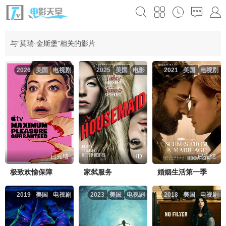
与“莫瑞·金斯堡”相关的影片
2026
美国
电视剧
2025
美国
电影
2021
美国
电视剧
已完结
HD
已完结
极致欢愉保障
家弑服务
婚姻生活第一季
2019
美国
电视剧
2023
美国
电视剧
2018
美国
电视剧