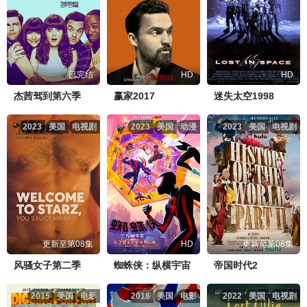
已完结
HD
HD
杰茜驾到第六季
赢家2017
迷失太空1998
2023
美国
电视剧
2023
美国
动漫
2023
美国
电视剧
更新至第08集
HD
更新至第08集
风骚女子第二季
蜘蛛侠：纵横宇宙
帝国时代2
2015
美国
电影
2018
美国
电影
2022
美国
电视剧