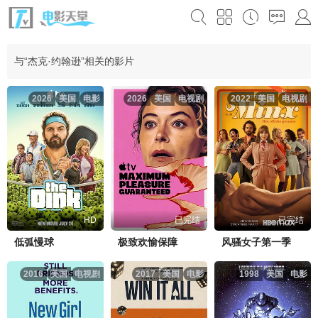
与“杰克·约翰逊”相关的影片
2026
美国
电影
2026
美国
电视剧
2022
美国
电视剧
HD
已完结
已完结
低弧慢球
极致欢愉保障
风骚女子第一季
2016
美国
电视剧
2017
美国
电影
1998
美国
电影