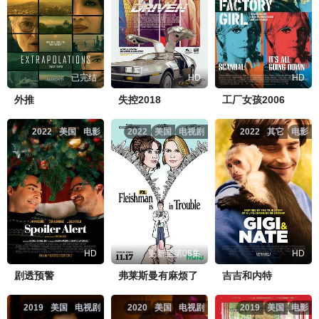
已完结
HD
HD
外推
失控2018
工厂女孩2006
2022
美国
电影
2022
美国
电视剧
2022
其它
电影
HD
更新至第08集
HD
剧透预警
弗莱斯曼有麻烦了
吉吉和内特
2019
美国
电视剧
2020
美国
电视剧
2019
美国
电影