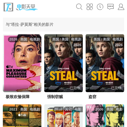
与“塔拉·萨莫斯”相关的影片
2026
美国
电视剧
英国 / 美国
电视剧
英国 / 美国
电视剧
2026
2026
已完结
已完结
已完结
极致欢愉保障
强制窃贼
盗窃
2023
美国
电视剧
2018
其它
电影
2006
美国
电影