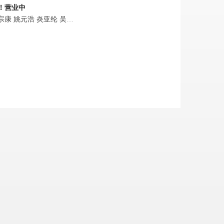
！营业中
纶
宗康
李玉玺
姚元浩
吴睿轩
炎亚纶
曾沛慈
吴映洁
娄峻硕
谢炘昊
张立东
钟欣愉