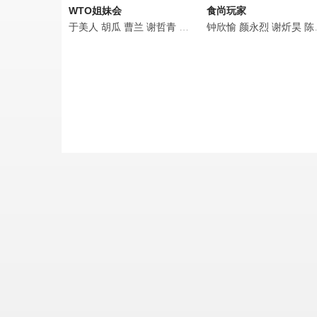
WTO姐妹会
食尚玩家
于美人
胡瓜
曹兰
谢哲青
高伊玲
钟欣愉
钟欣愉
颜永烈
谢炘昊
陈秉立