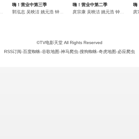
嗨！营业中第三季
嗨！营业中第二季
嗨
郭泓志
吴映洁
姚元浩
钟欣愉
谢炘昊
庹宗康
张立东
吴映洁
姚元浩
钟欣愉
炎亚
庹
©
TV电影天堂
All Rights Reserved
RSS订阅
-
百度蜘蛛
-
谷歌地图
-
神马爬虫
-
搜狗蜘蛛
-
奇虎地图
-
必应爬虫