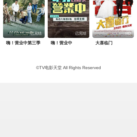
已完结
已完结
HD
嗨！营业中第三季
嗨！营业中
大喜临门
©
TV电影天堂
All Rights Reserved