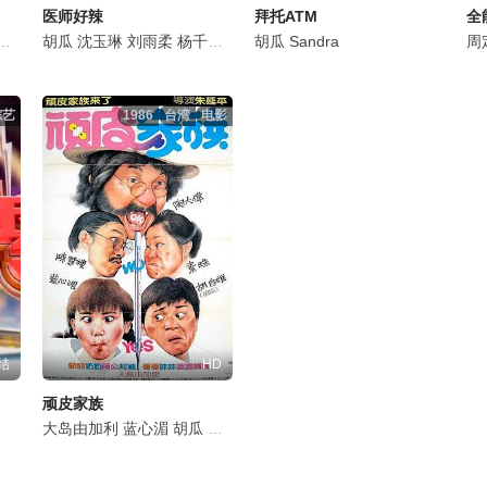
医师好辣
拜托ATM
全
杨思敏
胡瓜
谢炘昊
沈玉琳
陈秉立
刘雨柔
董至成
杨千霈
黄瑜娴
王俐人
胡瓜
谢忻
何妤玟
Sandra
殷琦
林睿君
王尹平
周
综艺
1986
台湾
电影
结
HD
顽皮家族
林偕文
大岛由加利
蓝心湄
胡瓜
素珠
金涂
陈慧楼
陶大伟
谭艾珍
颜正杰