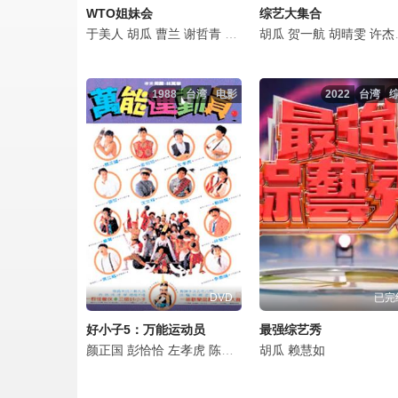
WTO姐妹会
综艺大集合
于美人
胡瓜
曹兰
谢哲青
高伊玲
胡瓜
钟欣愉
贺一航
胡晴雯
许杰辉
1988
台湾
电影
2022
台湾
DVD
已完
好小子5：万能运动员
最强综艺秀
颜正国
彭恰恰
左孝虎
陈崇荣
胡瓜
胡瓜
倪敏然
赖慧如
林光进
蔡中秋