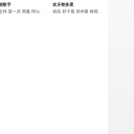
能歌手
欢乐智多星
定纬
梁一贞
周蕙
阿沁
薛忠铭
胡瓜
胡瓜
舒子晨
郑仲茵
林雨宣
黄沐妍
詹子晴
汤子同