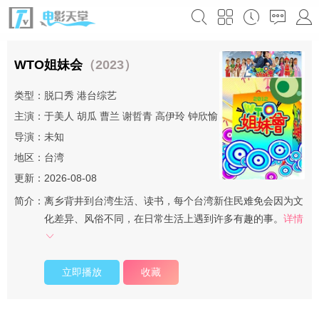
WTO姐妹会
（2023）
类型：
脱口秀
港台综艺
主演：
于美人
胡瓜
曹兰
谢哲青
高伊玲
钟欣愉
导演：未知
地区：
台湾
更新：2026-08-08
简介：
离乡背井到台湾生活、读书，每个台湾新住民难免会因为文
化差异、风俗不同，在日常生活上遇到许多有趣的事。
详情
立即播放
收藏